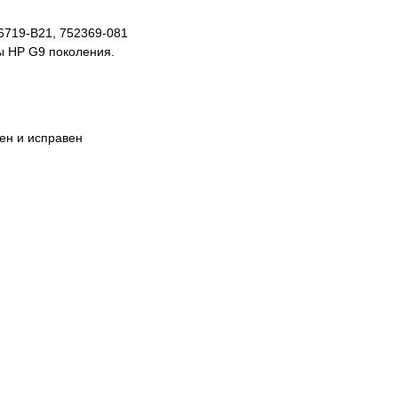
6719-B21, 752369-081
ы HP G9 поколения.
рен и исправен