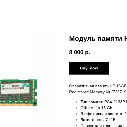
Модуль памяти H
8 000
р.
_Buy_now_
Оперативная память HP 16GB 
Registered Memory Kit (72671
Тип памяти: PC4-2133P
Объем: 1x 16 Gb
Эффективная частота: 
Латентность: CL15
Проверка и коррекция о