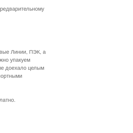
предварительному
вые Линии, ПЭК, а
жно упакуем
ие доехало целым
портными
латно.