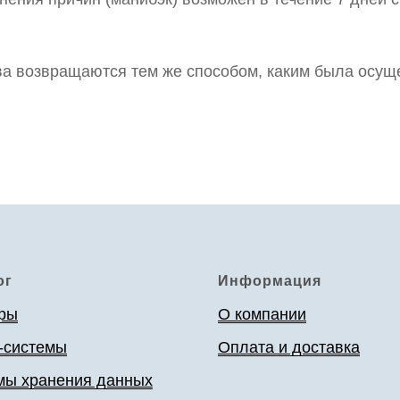
.
а возвращаются тем же способом, каким была осущ
ог
Информация
ры
О компании
-системы
Оплата и доставка
мы хранения данных