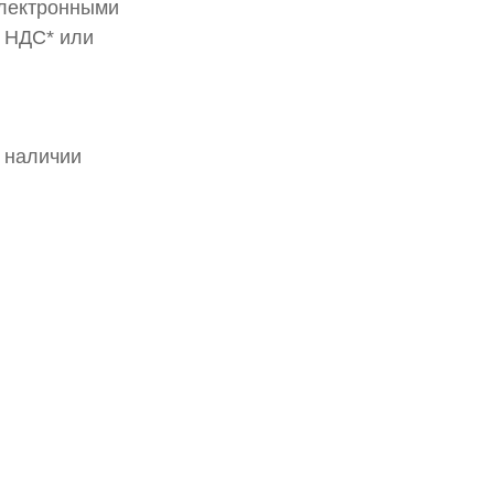
электронными
с НДС* или
 наличии